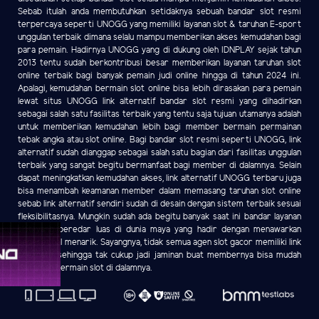
Sebab itulah anda membutuhkan setidaknya sebuah bandar slot resmi
terpercaya seperti UNOGG yang memiliki layanan slot & taruhan E-sport
unggulan terbaik dimana selalu mampu memberikan akses kemudahan bagi
para pemain. Hadirnya UNOGG yang di dukung oleh IDNPLAY sejak tahun
2013 tentu sudah berkontribusi besar memberikan layanan taruhan slot
online terbaik bagi banyak pemain judi online hingga di tahun 2024 ini.
Apalagi, kemudahan bermain slot online bisa lebih dirasakan para pemain
lewat situs UNOGG link alternatif bandar slot resmi yang dihadirkan
sebagai salah satu fasilitas terbaik yang tentu saja tujuan utamanya adalah
untuk memberikan kemudahan lebih bagi member bermain permainan
tebak angka atau slot online. Bagi bandar slot resmi seperti UNOGG, link
alternatif sudah dianggap sebagai salah satu bagian dari fasilitas unggulan
terbaik yang sangat begitu bermanfaat bagi member di dalamnya. Selain
dapat meningkatkan kemudahan akses, link alternatif UNOGG terbaru juga
bisa menambah keamanan member dalam memasang taruhan slot online
sebab link alternatif sendiri sudah di desain dengan sistem terbaik sesuai
fleksibilitasnya. Mungkin sudah ada begitu banyak saat ini bandar layanan
slot yang beredar luas di dunia maya yang hadir dengan menawarkan
sederet hal menarik. Sayangnya, tidak semua agen slot gacor memiliki link
alternatif sehingga tak cukup jadi jaminan buat membernya bisa mudah
dan aman bermain slot di dalamnya.