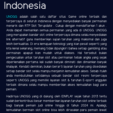
Indonesia
UNOGG
adalah salah satu daftar situs Game online terbaik dan
terpercaya di seluruh indonesia dengan menyediakan banyak permainan
menarik dan RTP Slot Terupdate . Cukup dengan mendaftarkan 1 akun .
Anda dapat memainkan semua permainan yang ada di UNOGG. UNOGG
yang merupakan bandar slot online terpercaya dimana selalu menyediakan
link alternatif guna memberikan sajian taruhan yang maksimal dan juga
lebih berkualitas. Di era kemajuan teknologi yang kian pesat seperti yang
kita kenal sekarang, memang tidak dipungkiri bahwa setiap gambling atau
permainan apapun kian mudah untuk diakses. Hal tersebut bukan
pengecualian untuk taruhan slot atau permainan tebak angka yang sejak
diperkenalkan pertama kali sudah banyak diminati dan dimainkan banyak
khalayak. Kendati demikian, bukan berarti layanan taruhan yang disediakan
setiap bandar slot selalu mampu menjamin kemudahan akses. Sebab itulah
anda membutuhkan setidaknya sebuah bandar slot resmi terpercaya
seperti UNOGG yang memiliki layanan slot & taruhan E-sport unggulan
terbaik dimana selalu mampu memberikan akses kemudahan bagi para
pemain.
Hadirnya UNOGG yang di dukung oleh IDNPLAY sejak tahun 2013 tentu
sudah berkontribusi besar memberikan layanan taruhan slot online terbaik
bagi banyak pemain judi online hingga di tahun 2024 ini. Apalagi,
kemudahan bermain slot online bisa lebih dirasakan para pemain lewat