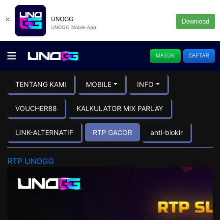
×
UNOGG
Download
UNOGG Mobile App
MASUK
DAFTAR
TENTANG KAMI
MOBILE
INFO
VOUCHER88
KALKULATOR MIX PARLAY
LINK-ALTERNATIF
RTP GACOR
anti-blokir
RTP UNOGG